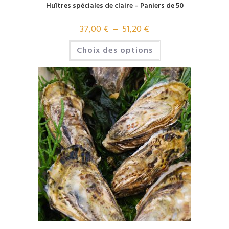
Huîtres spéciales de claire – Paniers de 50
37,00
€
–
51,20
€
Choix des options