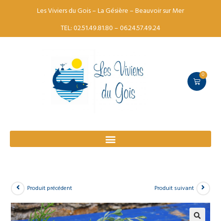
Les Viviers du Gois – La Gésière – Beauvoir sur Mer
TEL: 02.51.49.81.80 – 06.24.57.49.24
0
Produit précédent
Produit suivant