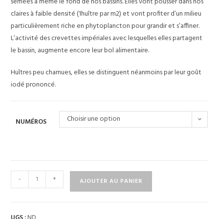
semées à même le fond de nos bassins. Elles vont pousser dans nos
claires à faible densité (1huître par m2) et vont profiter d’un milieu
particulièrement riche en phytoplancton pour grandir et s’affiner.
L’activité des crevettes impériales avec lesquelles elles partagent
le bassin, augmente encore leur bol alimentaire.
Huîtres peu charnues, elles se distinguent néanmoins par leur goût
iodé prononcé.
Choisir une option
NUMÉROS
-
+
AJOUTER AU PANIER
UGS :
ND